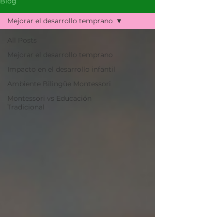
Blog
Mejorar el desarrollo temprano
All Posts
Mejorar el desarrollo temprano
Impacto en el desarrollo infantil
Ambiente Bilingüe Montessori
Montessori vs Educación
Tradicional